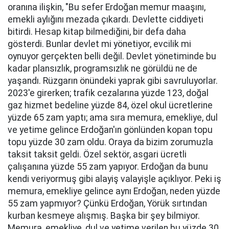
oranına ilişkin, "Bu sefer Erdoğan memur maaşını,
emekli aylığını mezada çıkardı. Devlette ciddiyeti
bitirdi. Hesap kitap bilmediğini, bir defa daha
gösterdi. Bunlar devlet mi yönetiyor, evcilik mi
oynuyor gerçekten belli değil. Devlet yönetiminde bu
kadar plansızlık, programsızlık ne görüldü ne de
yaşandı. Rüzgarın önündeki yaprak gibi savruluyorlar.
2023'e girerken; trafik cezalarına yüzde 123, doğal
gaz hizmet bedeline yüzde 84, özel okul ücretlerine
yüzde 65 zam yaptı; ama sıra memura, emekliye, dul
ve yetime gelince Erdoğan'ın gönlünden kopan topu
topu yüzde 30 zam oldu. Oraya da bizim zorumuzla
taksit taksit geldi. Özel sektör, asgari ücretli
çalışanına yüzde 55 zam yapıyor. Erdoğan da bunu
kendi veriyormuş gibi alayiş valayişle açıklıyor. Peki iş
memura, emekliye gelince aynı Erdoğan, neden yüzde
55 zam yapmıyor? Çünkü Erdoğan, Yörük sırtından
kurban kesmeye alışmış. Başka bir şey bilmiyor.
Memura, emekliye, dul ve yetime verilen bu yüzde 30