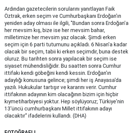
Ardından gazetecilerin sorularını yanıtlayan Faik
Öztrak, erken seçim ve Cumhurbaşkanı Erdoğan'ın
yeniden aday olması ile ilgili, "Bundan sonra Erdoğan'a
her mevsim kış, bize ise her mevsim bahar,
milletimize her mevsim yaz olacak. Şimdi erken
seçim için 6 parti tutumunu açıkladı. 6 Nisan'a kadar
olacak bir seçim, tabii ki erken seçimdir, buna destek
oluruz. Bu tarihten sonra yapılacak bir seçim ise
siyaset mühendisliğidir. Bu saatten sonra Cumhur
ittifakı kendi göbeğini kendi kessin. Erdoğan'ın
adaylığı konusuna gelince; şimdi her iş Anayasa'da
yazılı. Hukukular tartışır ve kararını verir. Cumhur
ittifakının adayının kim olacağının bizim için hiçbir
kıymetiharbiyesi yoktur. Hep söylüyoruz; Türkiye'nin
13'üncü cumhurbaşkanı Millet ittifakının adayı
olacaktır" ifadelerini kullandı. (DHA)
FOTOĞRAFLI