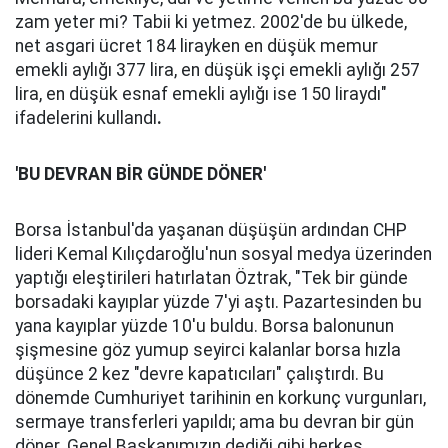
zam yeter mi? Tabii ki yetmez. 2002'de bu ülkede,
net asgari ücret 184 lirayken en düşük memur
emekli aylığı 377 lira, en düşük işçi emekli aylığı 257
lira, en düşük esnaf emekli aylığı ise 150 liraydı"
ifadelerini kullandı
.
'BU DEVRAN BİR GÜNDE DÖNER'
Borsa İstanbul'da yaşanan düşüşün ardından CHP
lideri Kemal Kılıçdaroğlu'nun sosyal medya üzerinden
yaptığı eleştirileri hatırlatan Öztrak, "Tek bir günde
borsadaki kayıplar yüzde 7'yi aştı. Pazartesinden bu
yana kayıplar yüzde 10'u buldu. Borsa balonunun
şişmesine göz yumup seyirci kalanlar borsa hızla
düşünce 2 kez "devre kapatıcıları" çalıştırdı. Bu
dönemde Cumhuriyet tarihinin en korkunç vurgunları,
sermaye transferleri yapıldı; ama bu devran bir gün
döner. Genel Başkanımızın dediği gibi herkes