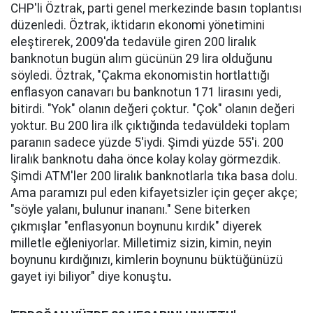
CHP'li Öztrak, parti genel merkezinde basın toplantısı
düzenledi. Öztrak, iktidarın ekonomi yönetimini
eleştirerek, 2009'da tedavüle giren 200 liralık
banknotun bugün alım gücünün 29 lira olduğunu
söyledi. Öztrak, "Çakma ekonomistin hortlattığı
enflasyon canavarı bu banknotun 171 lirasını yedi,
bitirdi. "Yok" olanın değeri çoktur. "Çok" olanın değeri
yoktur. Bu 200 lira ilk çıktığında tedavüldeki toplam
paranın sadece yüzde 5'iydi. Şimdi yüzde 55'i. 200
liralık banknotu daha önce kolay kolay görmezdik.
Şimdi ATM'ler 200 liralık banknotlarla tıka basa dolu.
Ama paramızı pul eden kifayetsizler için geçer akçe;
"söyle yalanı, bulunur inananı." Sene biterken
çıkmışlar "enflasyonun boynunu kırdık" diyerek
milletle eğleniyorlar. Milletimiz sizin, kimin, neyin
boynunu kırdığınızı, kimlerin boynunu büktüğünüzü
gayet iyi biliyor" diye konuştu
.