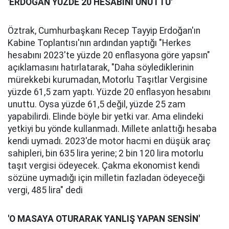
'ERDOĞAN YÜZDE 20 HESABINI UNUTTU'
Öztrak, Cumhurbaşkanı Recep Tayyip Erdoğan'ın
Kabine Toplantısı'nın ardından yaptığı "Herkes
hesabını 2023'te yüzde 20 enflasyona göre yapsın"
açıklamasını hatırlatarak, "Daha söylediklerinin
mürekkebi kurumadan, Motorlu Taşıtlar Vergisine
yüzde 61,5 zam yaptı. Yüzde 20 enflasyon hesabını
unuttu. Oysa yüzde 61,5 değil, yüzde 25 zam
yapabilirdi. Elinde böyle bir yetki var. Ama elindeki
yetkiyi bu yönde kullanmadı. Millete anlattığı hesaba
kendi uymadı. 2023'de motor hacmi en düşük araç
sahipleri, bin 635 lira yerine; 2 bin 120 lira motorlu
taşıt vergisi ödeyecek. Çakma ekonomist kendi
sözüne uymadığı için milletin fazladan ödeyeceği
vergi, 485 lira" dedi
'O MASAYA OTURARAK YANLIŞ YAPAN SENSİN'