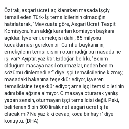
Öztrak, asgari ücret açıklanırken masada işçiyi
temsil eden Türk-İş temsilcilerinin olmadığını
hatırlatarak, "Mevzuata göre, Asgari Ücret Tespit
Komisyonu'nun aldığı kararları komisyon başkanı
açıklar. İşvereni, emekçisi dahil, 85 milyonu
kucaklaması gereken bir Cumhurbaşkanının,
emekçilerin temsilcisinin oturmadığı bu masada ne
işi var? Ayıptır, yazıktır. Erdoğan belli ki, "Benim
olduğum masaya nasıl oturmazlar, neden benim
sözümü dinlemediler" diye işçi temsilcilerine kızmış;
masadaki bakanına teşekkür ediyor, işveren
temsilcisine teşekkür ediyor; ama işçi temsilcilerinin
adını bile ağzına almıyor. O masaya oturarak yanlış
yapan sensin, oturmayan işçi temsilcisi değil. Peki,
belirlenen 8 bin 500 liralık net asgari ücret şifa
olacak mı? Ne yazık ki cevap, koca bir hayır" diye
konuştu. (DHA)