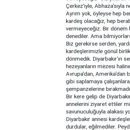
Çerkez'iyle, Abhaza'sıyla n
Ayrım yok, öyleyse hep bera
kardeş olacağız, hep berab
vermeyeceğiz. Bir dönem k
denediler. Ama bilmiyorlard
Biz gerekirse serden, yard
kardeşlerimizle gönül bir
dönmedik. Diyarbakır'ın se
hezeyanların mezesi halin
Avrupa'dan, Amerika'dan be
gibi saplamaya çalışanlara 
şempanzelerine bırakmadık
Bir kere gelip de Diyarbakır
annelerini ziyaret ettiler 
savunuculuğuyla alakası y
Diyarbakır annesi kardeşle
durdular, eğilmediler. Peyd