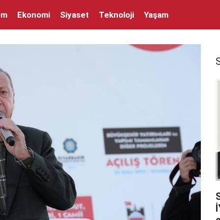
em
Ekonomi
Siyaset
Teknoloji
Yaşam
İ