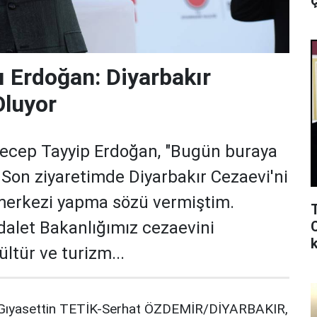
ç
Erdoğan: Diyarbakır
Oluyor
ep Tayyip Erdoğan, "Bugün buraya
Son ziyaretimde Diyarbakır Cezaevi'ni
merkezi yapma sözü vermiştim.
alet Bakanlığımız cezaevini
k
ltür ve turizm...
Gıyasettin TETİK-Serhat ÖZDEMİR/DİYARBAKIR,