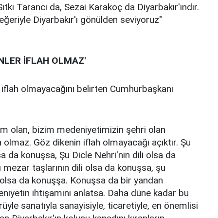
tkı Tarancı da, Sezai Karakoç da Diyarbakır'ındır.
eğeriyle Diyarbakır'ı gönülden seviyoruz"
ENLER İFLAH OLMAZ'
n iflah olmayacağını belirten Cumhurbaşkanı
zim olan, bizim medeniyetimizin şehri olan
h olmaz. Göz dikenin iflah olmayacağı açıktır. Şu
lsa da konuşsa, Şu Dicle Nehri'nin dili olsa da
 mezar taşlarının dili olsa da konuşsa, şu
li olsa da konuşşa. Konuşsa da bir yandan
iyetin ihtişamını anlatsa. Daha düne kadar bu
rüyle sanatıyla sanayisiyle, ticaretiyle, en önemlisi