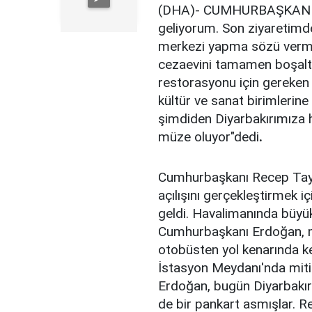
(DHA)- CUMHURBAŞKANI R
geliyorum. Son ziyaretimde
merkezi yapma sözü vermi
cezaevini tamamen boşalttı
restorasyonu için gereken 
kültür ve sanat birimlerin
şimdiden Diyarbakırımıza h
müze oluyor"dedi
.
Cumhurbaşkanı Recep Tay
açılışını gerçekleştirmek i
geldi. Havalimanında büyük
Cumhurbaşkanı Erdoğan, m
otobüsten yol kenarında ke
İstasyon Meydanı'nda mit
Erdoğan, bugün Diyarbakır'
de bir pankart asmışlar. Rei