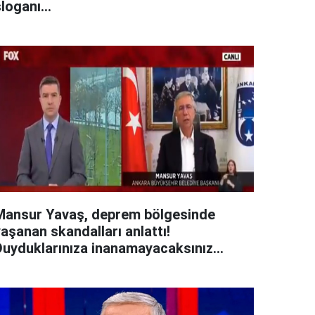
loganı...
Mansur Yavaş, deprem bölgesinde
aşanan skandalları anlattı!
Duyduklarınıza inanamayacaksınız...