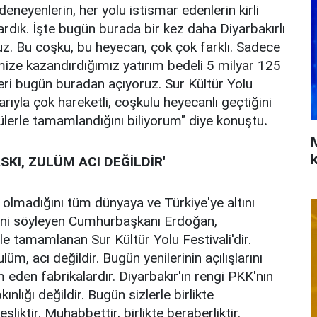
deneyenlerin, her yolu istismar edenlerin kirli
kardık. İşte bugün burada bir kez daha Diyarbakırlı
uz. Bu coşku, bu heyecan, çok çok farklı. Sadece
ize kazandırdığımız yatırım bedeli 5 milyar 125
eri bugün buradan açıyoruz. Sur Kültür Yolu
rıyla çok hareketli, coşkulu heyecanlı geçtiğini
tülerle tamamlandığını biliyorum" diye konuştu
.
ASKI, ZULÜM ACI DEĞİLDİR'
r olmadığını tüm dünyaya ve Türkiye'ye altını
ini söyleyen Cumhurbaşkanı Erdoğan,
ile tamamlanan Sur Kültür Yolu Festivali'dir.
lüm, acı değildir. Bugün yenilerinin açılışlarını
 eden fabrikalardır. Diyarbakır'ın rengi PKK'nın
nlığı değildir. Bugün sizlerle birlikte
şliktir. Muhabbettir, birlikte beraberliktir.