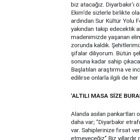
biz atacağız. Diyarbakır'ı 
Ekim'de sizlerle birlikte o
ardından Sur Kültür Yolu F
yakından takip edecektik a
madenimizde yaşanan elim
zorunda kaldık. Şehitlerimi
şifalar diliyorum. Bütün şe
sonuna kadar sahip çıkacağ
Başlatılan araştırma ve in
edilirse onlarla ilgili de h
'ALTILI MASA SİZE BUR
Alanda asılan pankartları
daha var; "Diyarbakır etra
var. Sahiplerinize fırsat 
etmeyeceğiz" Biz yıllardır n