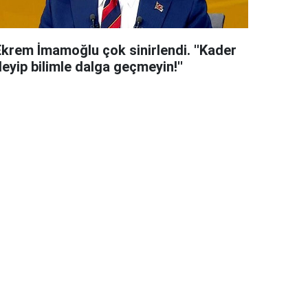
Ekrem İmamoğlu çok sinirlendi. ''Kader
eyip bilimle dalga geçmeyin!''