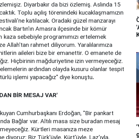
özlemişiz. Diyarbakır da bizi özlemiş. Aslında 15
lacaktık. Toplu açılış törenindeki kucaklaşmamızın
estivali'ne katılacak. Oradaki güzel manzarayı
'
ncak Bartın'ın Amasra ilçesinde bir kömür
K
 kaza sebebiyle programımızı ertelemek
ze Allah'tan rahmet diliyorum. Yaralılarımıza
hitlerin aileleri bize bir emanettir. O emanete de
ız. Hiçbirinin mağduriyetine izin vermeyeceğiz.
celemelerin ardından olayda kusuru olanlar tespit
er türlü işlemi yapacağız" diye konuştu
.
ADAN BİR MESAJ VAR'
 okuyan Cumhurbaşkanı Erdoğan, "Bir pankart
fında Bağlar var. Altılı masa size buradan mesaj
'
vermeyeceğiz. Kürtleri masanıza meze
g
e diyoruz; Biz Türk'üyle, Kürt'üyle, Laz'ıyla,