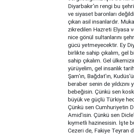
Diyarbakır'ın rengi bu şehri
ve siyaset baronları değild
çıkan asil insanlardır. Muk
zikredilen Hazreti Elyasa v
nice gönül sultanlarını şe
gücü yetmeyecektir. Ey Diya
birlikte sahip çıkalım, gel 
sahip çıkalım. Gel ülkemizi
yürüyelim, gel insanlık tari
Şam'ın, Bağdat'ın, Kudüs'ü
beraber senin de yıldızını 
bebeğisin. Çünkü sen kosk
büyük ve güçlü Türkiye hed
Çünkü sen Cumhuriyetin Diya
Amid'isin. Çünkü sen Dicl
kıymetli hazinesisin. İşte
Cezeri de, Fakiye Teyran da