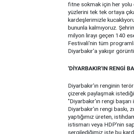
fitne sokmak için her yolu 
yüzlerini tek tek ortaya çı
kardeşlerimizle kucaklıyor
bununla kalmıyoruz. Şehrim
milyon lirayı geçen 140 es
Festivali'nin tüm programla
Diyarbakır'a yakışır görün
'DİYARBAKIR'IN RENGİ B
Diyarbakır'ın renginin terö
çizerek paylaşmak istediğ
"Diyarbakır'ın rengi başarı 
Diyarbakır'ın rengi baskı, zu
yaptığımız üreten, istihdam
istismarı veya HDP'nin sapkı
sergilediğimiz işte bu karde