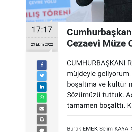
17:17
Cumhurbaşkanı 
Cezaevi Müze 
23 Ekim 2022
CUMHURBAŞKANI Rec
müjdeyle geliyorum. 
boşaltma ve kültür 
Sözümüzü tuttuk. Ad
tamamen boşalttı. Kü
Burak EMEK-Selim KAYA-