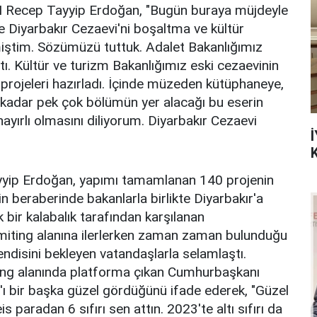
ecep Tayyip Erdoğan, "Bugün buraya müjdeyle
 Diyarbakır Cezaevi'ni boşaltma ve kültür
ştim. Sözümüzü tuttuk. Adalet Bakanlığımız
. Kültür ve turizm Bakanlığımız eski cezaevinin
projeleri hazırladı. İçinde müzeden kütüphaneye,
e kadar pek çok bölümün yer alacağı bu eserin
ayırlı olmasını diliyorum. Diyarbakır Cezaevi
İ
yip Erdoğan, yapımı tamamlanan 140 projenin
çin beraberinde bakanlarla birlikte Diyarbakır'a
 bir kalabalık tarafından karşılanan
iting alanına ilerlerken zaman zaman bulunduğu
ndisini bekleyen vatandaşlarla selamlaştı.
ing alanında platforma çıkan Cumhurbaşkanı
ı bir başka güzel gördüğünü ifade ederek, "Güzel
s paradan 6 sıfırı sen attın. 2023'te altı sıfırı da