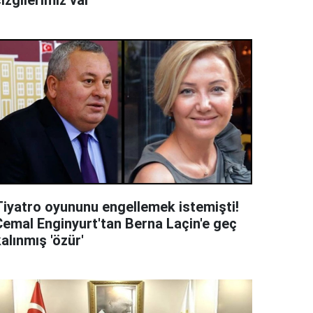
izgilerimiz var'
Tiyatro oyununu engellemek istemişti!
Cemal Enginyurt'tan Berna Laçin'e geç
alınmış 'özür'