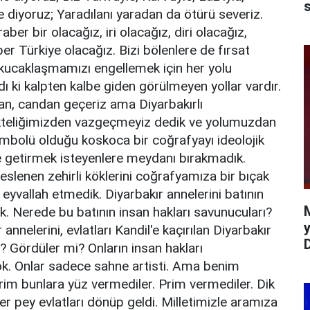
s
e diyoruz; Yaradılanı yaradan da ötürü severiz.
ber bir olacağız, iri olacağız, diri olacağız,
er Türkiye olacağız. Bizi bölenlere de fırsat
ucaklaşmamızı engellemek için her yolu
ı ki kalpten kalbe giden görülmeyen yollar vardır.
an, candan geçeriz ama Diyarbakırlı
likteliğimizden vazgeçmeyiz dedik ve yolumuzdan
mbolü olduğu koskoca bir coğrafyayı ideolojik
e getirmek isteyenlere meydanı bırakmadık.
slenen zehirli köklerini coğrafyamıza bir bıçak
eyvallah etmedik. Diyarbakır annelerini batının
. Nerede bu batının insan hakları savunucuları?
y
 annelerini, evlatları Kandil'e kaçırılan Diyarbakır
mi? Gördüler mi? Onların insan hakları
ok. Onlar sadece sahne artisti. Ama benim
rim bunlara yüz vermediler. Prim vermediler. Dik
er pey evlatları dönüp geldi. Milletimizle aramıza