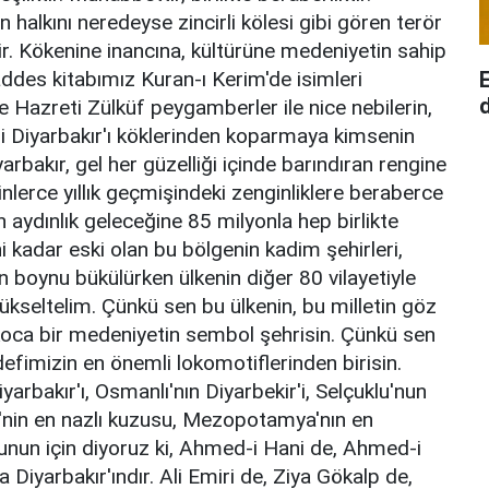
n halkını neredeyse zincirli kölesi gibi gören terör
ir. Kökenine inancına, kültürüne medeniyetin sahip
addes kitabımız Kuran-ı Kerim'de isimleri
d
e Hazreti Zülküf peygamberler ile nice nebilerin,
hri Diyarbakır'ı köklerinden koparmaya kimsenin
rbakır, gel her güzelliği içinde barındıran rengine
binlerce yıllık geçmişindeki zenginliklere beraberce
n aydınlık geleceğine 85 milyonla hep birlikte
hi kadar eski olan bu bölgenin kadim şehirleri,
n boynu bükülürken ülkenin diğer 80 vilayetiyle
yükseltelim. Çünkü sen bu ülkenin, bu milletin göz
oca bir medeniyetin sembol şehrisin. Çünkü sen
efimizin en önemli lokomotiflerinden birisin.
rbakır'ı, Osmanlı'nın Diyarbekir'i, Selçuklu'nun
e'nin en nazlı kuzusu, Mezopotamya'nın en
 bunun için diyoruz ki, Ahmed-i Hani de, Ahmed-i
 Diyarbakır'ındır. Ali Emiri de, Ziya Gökalp de,