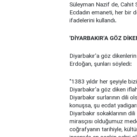
Süleyman Nazif de, Cahit Sı
Ecdadın emaneti, her bir d
ifadelerini kullandı
.
'DİYARBAKIR'A GÖZ DİK
Diyarbakır'a göz dikenleri
Erdoğan, şunları söyledi
:
"1383 yıldır her şeyiyle bi
Diyarbakır'a göz diken ifla
Diyarbakır surlarının dili o
konuşsa, şu ecdat yadigarı
Diyarbakır sokaklarının di
mirasçısı olduğumuz meden
coğrafyanın tarihiyle, kültü