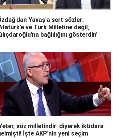
Özdağ'dan Yavaş'a sert sözler:
Atatürk'e ve Türk Milletine değil,
ılıçdaroğlu'na bağlılığını gösterdin'
Yeter, söz milletindir' diyerek iktidara
elmişti! İşte AKP'nin yeni seçim