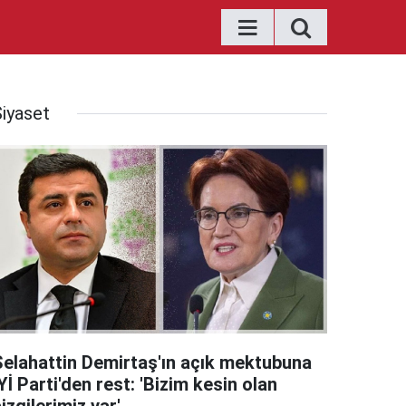
Siyaset
Selahattin Demirtaş'ın açık mektubuna
Yİ Parti'den rest: 'Bizim kesin olan