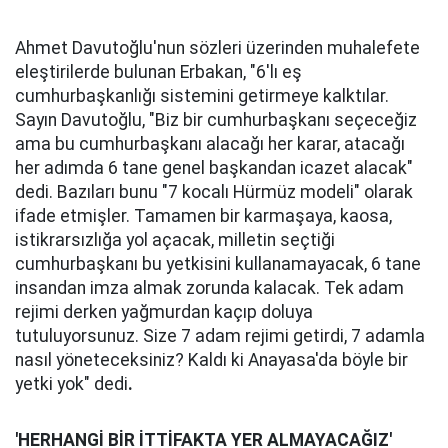
Ahmet Davutoğlu'nun sözleri üzerinden muhalefete
eleştirilerde bulunan Erbakan, "6'lı eş
cumhurbaşkanlığı sistemini getirmeye kalktılar.
Sayın Davutoğlu, "Biz bir cumhurbaşkanı seçeceğiz
ama bu cumhurbaşkanı alacağı her karar, atacağı
her adımda 6 tane genel başkandan icazet alacak"
dedi. Bazıları bunu "7 kocalı Hürmüz modeli" olarak
ifade etmişler. Tamamen bir karmaşaya, kaosa,
istikrarsızlığa yol açacak, milletin seçtiği
cumhurbaşkanı bu yetkisini kullanamayacak, 6 tane
insandan imza almak zorunda kalacak. Tek adam
rejimi derken yağmurdan kaçıp doluya
tutuluyorsunuz. Size 7 adam rejimi getirdi, 7 adamla
nasıl yöneteceksiniz? Kaldı ki Anayasa'da böyle bir
yetki yok" dedi
.
'HERHANGİ BİR İTTİFAKTA YER ALMAYACAĞIZ'