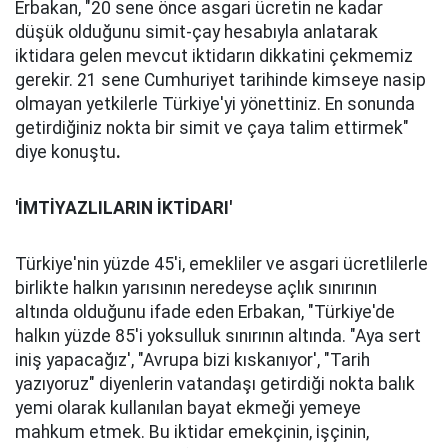
Erbakan, "20 sene önce asgari ücretin ne kadar
düşük olduğunu simit-çay hesabıyla anlatarak
iktidara gelen mevcut iktidarın dikkatini çekmemiz
gerekir. 21 sene Cumhuriyet tarihinde kimseye nasip
olmayan yetkilerle Türkiye'yi yönettiniz. En sonunda
getirdiğiniz nokta bir simit ve çaya talim ettirmek"
diye konuştu
.
'İMTİYAZLILARIN İKTİDARI'
Türkiye'nin yüzde 45'i, emekliler ve asgari ücretlilerle
birlikte halkın yarısının neredeyse açlık sınırının
altında olduğunu ifade eden Erbakan, "Türkiye'de
halkın yüzde 85'i yoksulluk sınırının altında. "Aya sert
iniş yapacağız', "Avrupa bizi kıskanıyor', "Tarih
yazıyoruz" diyenlerin vatandaşı getirdiği nokta balık
yemi olarak kullanılan bayat ekmeği yemeye
mahkum etmek. Bu iktidar emekçinin, işçinin,