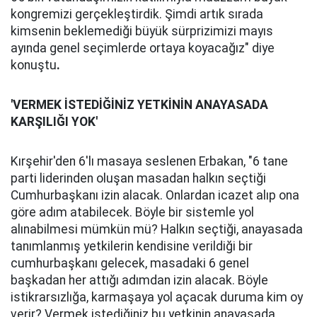
kongremizi gerçekleştirdik. Şimdi artık sırada
kimsenin beklemediği büyük sürprizimizi mayıs
ayında genel seçimlerde ortaya koyacağız" diye
konuştu
.
'VERMEK İSTEDİĞİNİZ YETKİNİN ANAYASADA
KARŞILIĞI YOK'
Kırşehir'den 6'lı masaya seslenen Erbakan, "6 tane
parti liderinden oluşan masadan halkın seçtiği
Cumhurbaşkanı izin alacak. Onlardan icazet alıp ona
göre adım atabilecek. Böyle bir sistemle yol
alınabilmesi mümkün mü? Halkın seçtiği, anayasada
tanımlanmış yetkilerin kendisine verildiği bir
cumhurbaşkanı gelecek, masadaki 6 genel
başkadan her attığı adımdan izin alacak. Böyle
istikrarsızlığa, karmaşaya yol açacak duruma kim oy
verir? Vermek istediğiniz bu yetkinin anayasada,