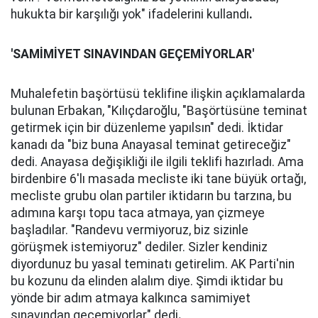
hukukta bir karşılığı yok" ifadelerini kullandı
.
'SAMİMİYET SINAVINDAN GEÇEMİYORLAR'
Muhalefetin başörtüsü teklifine ilişkin açıklamalarda
bulunan Erbakan, "Kılıçdaroğlu, "Başörtüsüne teminat
getirmek için bir düzenleme yapılsın" dedi. İktidar
kanadı da "biz buna Anayasal teminat getireceğiz"
dedi. Anayasa değişikliği ile ilgili teklifi hazırladı. Ama
birdenbire 6'lı masada mecliste iki tane büyük ortağı,
mecliste grubu olan partiler iktidarın bu tarzına, bu
adımına karşı topu taca atmaya, yan çizmeye
başladılar. "Randevu vermiyoruz, biz sizinle
görüşmek istemiyoruz" dediler. Sizler kendiniz
diyordunuz bu yasal teminatı getirelim. AK Parti'nin
bu kozunu da elinden alalım diye. Şimdi iktidar bu
yönde bir adım atmaya kalkınca samimiyet
sınavından geçemiyorlar" dedi
.