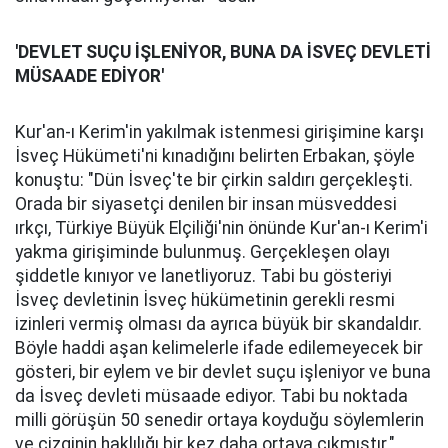
'DEVLET SUÇU İŞLENİYOR, BUNA DA İSVEÇ DEVLETİ
MÜSAADE EDİYOR'
Kur'an-ı Kerim'in yakılmak istenmesi girişimine karşı
İsveç Hükümeti'ni kınadığını belirten Erbakan, şöyle
konuştu: "Dün İsveç'te bir çirkin saldırı gerçekleşti.
Orada bir siyasetçi denilen bir insan müsveddesi
ırkçı, Türkiye Büyük Elçiliği'nin önünde Kur'an-ı Kerim'i
yakma girişiminde bulunmuş. Gerçekleşen olayı
şiddetle kınıyor ve lanetliyoruz. Tabi bu gösteriyi
İsveç devletinin İsveç hükümetinin gerekli resmi
izinleri vermiş olması da ayrıca büyük bir skandaldır.
Böyle haddi aşan kelimelerle ifade edilemeyecek bir
gösteri, bir eylem ve bir devlet suçu işleniyor ve buna
da İsveç devleti müsaade ediyor. Tabi bu noktada
milli görüşün 50 senedir ortaya koyduğu söylemlerin
ve çizginin haklılığı bir kez daha ortaya çıkmıştır."