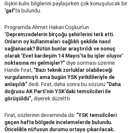
ilişkin kulis bilgilerini paylaşırken çok konuşulucak bir
‘gaf’
ta bulundu.
Programda Ahmet Hakan Coşkun’un
“
Depremzedelerin birçoğu şehirlerini terk etti.
Onların oy kullanmaları sağlıklı şekilde nasıl
sağlanacak? Bütün bunlar araştırıldı ve sonuç
olarak ‘Evet kardeşim 14 Mayıs’ta bu işler oluyor’
noktasına mı gelmişler?”
diye sorması üzerine
Hande Fırat,
“Bazı teknik zorluklar olabileceği
vurgulanmıştı ama bugün YSK yetkilileriyle de
anlaşıldı”
dedi. Fırat, daha sonra bu sözünü
“Daha
doğrusu AK Parti’nin YSK’daki temsilcileri ile
görüşüldü”,
diyerek düzeltti.
Fırat, sözlerinin devamında da:
“YSK temsilcileri
geçen hafta bölgede incelemelerde bulundu.
Öncelikle nüfusun durumu ortaya çıkarılacak.