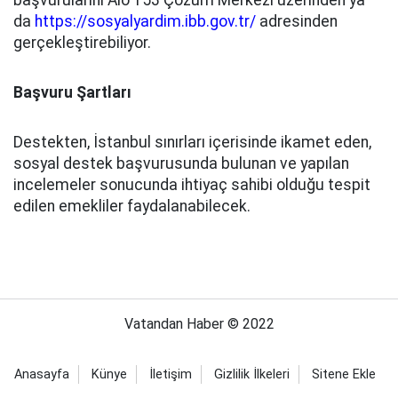
başvurularını Alo 153 Çözüm Merkezi üzerinden ya
da
https://sosyalyardim.ibb.gov.tr/
adresinden
gerçekleştirebiliyor.
Başvuru Şartları
Destekten, İstanbul sınırları içerisinde ikamet eden,
sosyal destek başvurusunda bulunan ve yapılan
incelemeler sonucunda ihtiyaç sahibi olduğu tespit
edilen emekliler faydalanabilecek.
Vatandan Haber © 2022
Anasayfa
Künye
İletişim
Gizlilik İlkeleri
Sitene Ekle