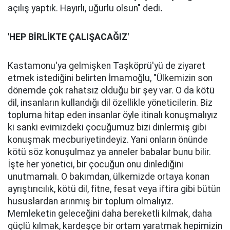
açılış yaptık. Hayırlı, uğurlu olsun" dedi
.
'HEP BİRLİKTE ÇALIŞACAĞIZ'
Kastamonu'ya gelmişken Taşköprü'yü de ziyaret
etmek istediğini belirten İmamoğlu, "Ülkemizin son
dönemde çok rahatsız olduğu bir şey var. O da kötü
dil, insanların kullandığı dil özellikle yöneticilerin. Biz
topluma hitap eden insanlar öyle itinalı konuşmalıyız
ki sanki evimizdeki çocuğumuz bizi dinlermiş gibi
konuşmak mecburiyetindeyiz. Yani onların önünde
kötü söz konuşulmaz ya anneler babalar bunu bilir.
İşte her yönetici, bir çocuğun onu dinlediğini
unutmamalı. O bakımdan, ülkemizde ortaya konan
ayrıştırıcılık, kötü dil, fitne, fesat veya iftira gibi bütün
hususlardan arınmış bir toplum olmalıyız.
Memleketin geleceğini daha bereketli kılmak, daha
güçlü kılmak, kardeşçe bir ortam yaratmak hepimizin