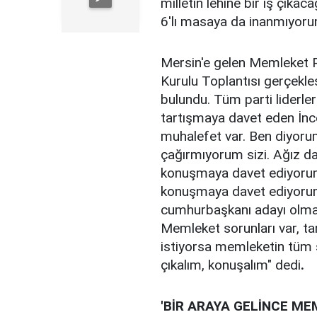
milletin lehine bir iş çık
6'lı masaya da inanmıyoru
Mersin'e gelen Memleket P
Kurulu Toplantısı gerçekle
bulundu. Tüm parti liderle
tartışmaya davet eden İnce,
muhalefet var. Ben diyorum
çağırmıyorum sizi. Ağız da
konuşmaya davet ediyorum
konuşmaya davet ediyorum.
cumhurbaşkanı adayı olma
Memleket sorunları var, t
istiyorsa memleketin tüm s
çıkalım, konuşalım" dedi
.
'BİR ARAYA GELİNCE M