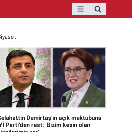
Siyaset
Selahattin Demirtaş'ın açık mektubuna
Yİ Parti'den rest: 'Bizim kesin olan