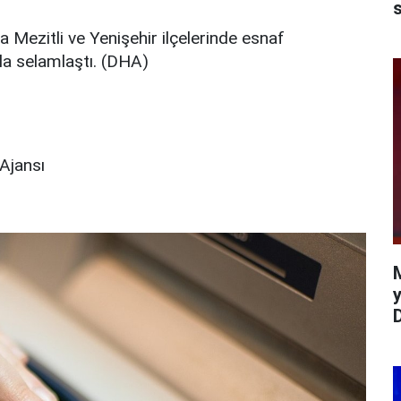
s
Mezitli ve Yenişehir ilçelerinde esnaf
kla selamlaştı. (DHA)
Ajansı
y