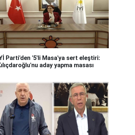
Yİ Parti'den '5'li Masa'ya sert eleştiri:
Kılıçdaroğlu'nu aday yapma masası