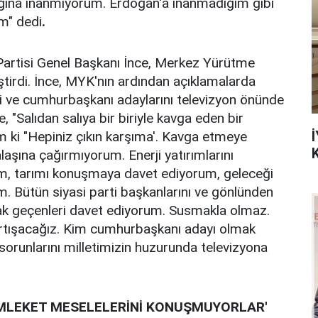
acağına inanmıyorum. Erdoğan'a inanmadığım gibi
m" dedi
.
artisi Genel Başkanı İnce, Merkez Yürütme
ştirdi. İnce, MYK'nın ardından açıklamalarda
ri ve cumhurbaşkanı adaylarını televizyon önünde
 "Salıdan salıya bir biriyle kavga eden bir
İ
 ki "Hepiniz çıkın karşıma'. Kavga etmeye
laşına çağırmıyorum. Enerji yatırımlarını
, tarımı konuşmaya davet ediyorum, geleceği
 Bütün siyasi parti başkanlarını ve gönlünden
k geçenleri davet ediyorum. Susmakla olmaz.
artışacağız. Kim cumhurbaşkanı adayı olmak
orunlarını milletimizin huzurunda televizyona
EMLEKET MESELELERİNİ KONUŞMUYORLAR'