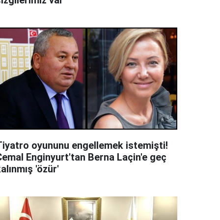
izgilerimiz var'
Tiyatro oyununu engellemek istemişti!
Cemal Enginyurt'tan Berna Laçin'e geç
alınmış 'özür'