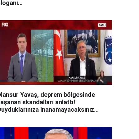
loganı...
Mansur Yavaş, deprem bölgesinde
aşanan skandalları anlattı!
Duyduklarınıza inanamayacaksınız...