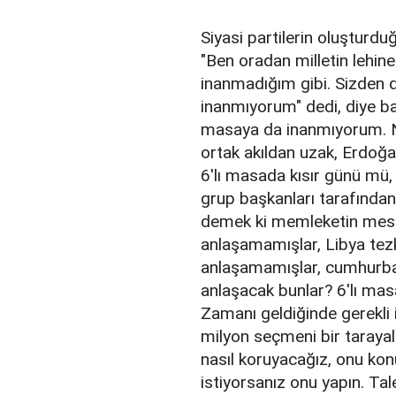
Siyasi partilerin oluşturdu
"Ben oradan milletin lehin
inanmadığım gibi. Sizden 
inanmıyorum" dedi, diye ba
masaya da inanmıyorum. 
ortak akıldan uzak, Erdoğan
6'lı masada kısır günü mü, 
grup başkanları tarafından
demek ki memleketin mesel
anlaşamamışlar, Libya tez
anlaşamamışlar, cumhurba
anlaşacak bunlar? 6'lı masa
Zamanı geldiğinde gerekli 
milyon seçmeni bir tarayal
nasıl koruyacağız, onu ko
istiyorsanız onu yapın. Ta