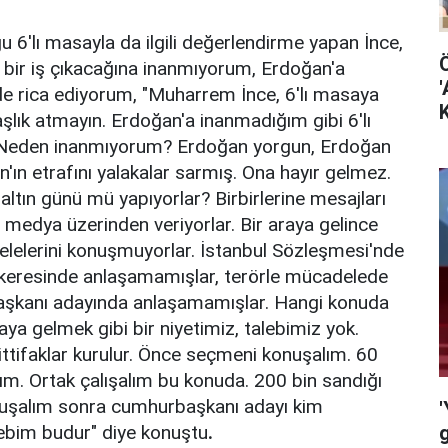
ğu 6'lı masayla da ilgili değerlendirme yapan İnce,
e bir iş çıkacağına inanmıyorum, Erdoğan'a
'
de rica ediyorum, "Muharrem İnce, 6'lı masaya
K
şlık atmayın. Erdoğan'a inanmadığım gibi 6'lı
Neden inanmıyorum? Erdoğan yorgun, Erdoğan
'ın etrafını yalakalar sarmış. Ona hayır gelmez.
altın günü mü yapıyorlar? Birbirlerine mesajları
 medya üzerinden veriyorlar. Bir araya gelince
elerini konuşmuyorlar. İstanbul Sözleşmesi'nde
keresinde anlaşamamışlar, terörle mücadelede
şkanı adayında anlaşamamışlar. Hangi konuda
ya gelmek gibi bir niyetimiz, talebimiz yok.
ittifaklar kurulur. Önce seçmeni konuşalım. 60
ım. Ortak çalışalım bu konuda. 200 bin sandığı
nuşalım sonra cumhurbaşkanı adayı kim
'
g
lebim budur" diye konuştu
.