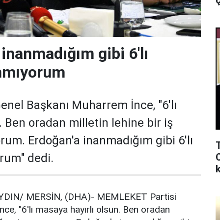
ç
 inanmadığım gibi 6'lı
nmıyorum
nel Başkanı Muharrem İnce, "6'lı
 Ben oradan milletin lehine bir iş
rum. Erdoğan'a inanmadığım gibi 6'lı
rum" dedi.
k
YDIN/ MERSİN, (DHA)- MEMLEKET Partisi
e, "6'lı masaya hayırlı olsun. Ben oradan