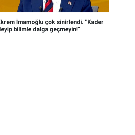
Ekrem İmamoğlu çok sinirlendi. ''Kader
eyip bilimle dalga geçmeyin!''