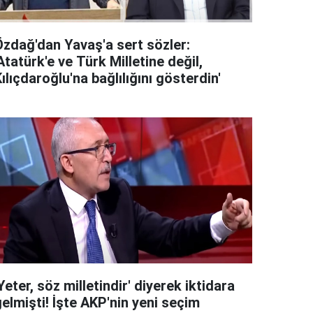
Özdağ'dan Yavaş'a sert sözler:
Atatürk'e ve Türk Milletine değil,
ılıçdaroğlu'na bağlılığını gösterdin'
Yeter, söz milletindir' diyerek iktidara
elmişti! İşte AKP'nin yeni seçim