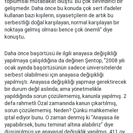
toplumsal mutabakat oluştu. Bu çok sevindirici bir
gelişmedir. Daha önce bu konuda çok sert ifadeler
kullanan bazı kişilerin, siyasetçilerin de artık bu
serbestliği doğal karşılayan, normal karşılayan bir
noktaya gelmiş olması bence çok önemli" diye
konuştu
.
Daha önce başörtüsü ile ilgili anayasa değişikliği
yapılmaya çalışıldığına da değinen Şentop, "2008 yılı
ocak ayında başörtüsünün sadece üniversitelerde
serbest olabilmesi için anayasa değişikliği
yapılmıştı. Anayasa değişikliği yapmayı gerektirecek
bir durum değil aslında; ama yönetmelikle
yapıldığında sorun çözülememiş, kanunla yapılmış. 2
defa rahmetli Özal zamanında kanun çıkartılmış,
sorun çözülememiş. Neden? Çünkü mahkemeler
iptal ediyor bunu. O zaman denmiş ki "Anayasa ile
yapabilirsek, bunu teminat altına alabiliriz" diye
düşünülmüş ve anayasal değişiklik yapılmış. 411 oy