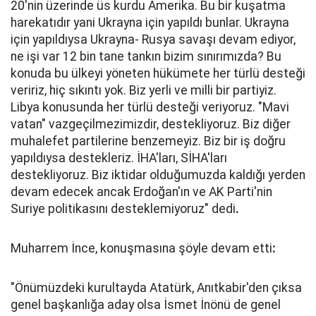
20'nin üzerinde üs kurdu Amerika. Bu bir kuşatma
harekatıdır yani Ukrayna için yapıldı bunlar. Ukrayna
için yapıldıysa Ukrayna- Rusya savaşı devam ediyor,
ne işi var 12 bin tane tankın bizim sınırımızda? Bu
konuda bu ülkeyi yöneten hükümete her türlü desteği
veririz, hiç sıkıntı yok. Biz yerli ve milli bir partiyiz.
Libya konusunda her türlü desteği veriyoruz. "Mavi
vatan" vazgeçilmezimizdir, destekliyoruz. Biz diğer
muhalefet partilerine benzemeyiz. Biz bir iş doğru
yapıldıysa destekleriz. İHA'ları, SİHA'ları
destekliyoruz. Biz iktidar olduğumuzda kaldığı yerden
devam edecek ancak Erdoğan'ın ve AK Parti'nin
Suriye politikasını desteklemiyoruz" dedi
.
Muharrem İnce, konuşmasına şöyle devam etti
:
"Önümüzdeki kurultayda Atatürk, Anıtkabir'den çıksa
genel başkanlığa aday olsa İsmet İnönü de genel