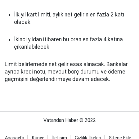
İlk yıl kart limiti, aylık net gelirin en fazla 2 katı
olacak
İkinci yıldan itibaren bu oran en fazla 4 katına
çıkarılabilecek
Limit belirlemede net gelir esas alınacak. Bankalar
ayrıca kredi notu, mevcut borç durumu ve ödeme
geçmişini değerlendirmeye devam edecek.
Vatandan Haber © 2022
Anasayfa
Künye
İletişim
Gizlilik İlkeleri
Sitene Ekle