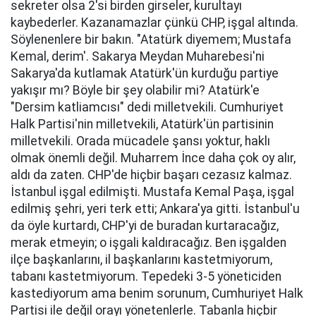
sekreter olsa 2'si birden girseler, kurultayı
kaybederler. Kazanamazlar çünkü CHP, işgal altında.
Söylenenlere bir bakın. "Atatürk diyemem; Mustafa
Kemal, derim'. Sakarya Meydan Muharebesi'ni
Sakarya'da kutlamak Atatürk'ün kurduğu partiye
yakışır mı? Böyle bir şey olabilir mi? Atatürk'e
"Dersim katliamcısı" dedi milletvekili. Cumhuriyet
Halk Partisi'nin milletvekili, Atatürk'ün partisinin
milletvekili. Orada mücadele şansı yoktur, haklı
olmak önemli değil. Muharrem İnce daha çok oy alır,
aldı da zaten. CHP'de hiçbir başarı cezasız kalmaz.
İstanbul işgal edilmişti. Mustafa Kemal Paşa, işgal
edilmiş şehri, yeri terk etti; Ankara'ya gitti. İstanbul'u
da öyle kurtardı, CHP'yi de buradan kurtaracağız,
merak etmeyin; o işgali kaldıracağız. Ben işgalden
ilçe başkanlarını, il başkanlarını kastetmiyorum,
tabanı kastetmiyorum. Tepedeki 3-5 yöneticiden
kastediyorum ama benim sorunum, Cumhuriyet Halk
Partisi ile değil orayı yönetenlerle. Tabanla hiçbir