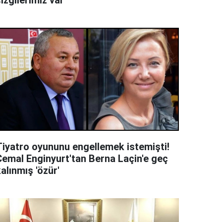
izgilerimiz var'
Tiyatro oyununu engellemek istemişti!
Cemal Enginyurt'tan Berna Laçin'e geç
alınmış 'özür'