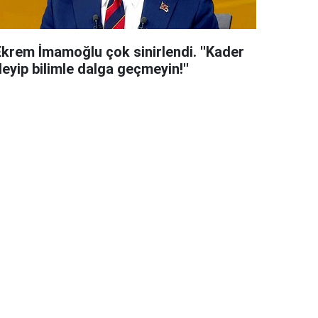
Ekrem İmamoğlu çok sinirlendi. ''Kader
eyip bilimle dalga geçmeyin!''