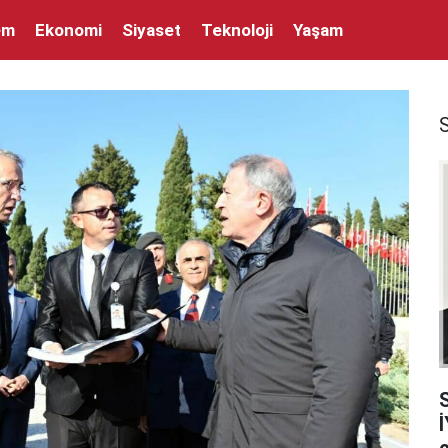
em
Ekonomi
Siyaset
Teknoloji
Yaşam
İ