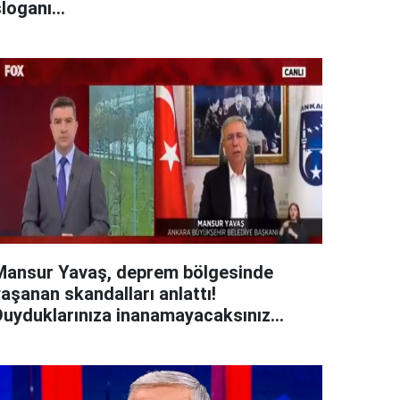
loganı...
Mansur Yavaş, deprem bölgesinde
aşanan skandalları anlattı!
Duyduklarınıza inanamayacaksınız...