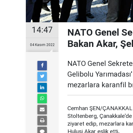
14:47
NATO Genel Sek
Bakan Akar, Şehi
04 Kasım 2022
NATO Genel Sekreter
Gelibolu Yarımadası'n
mezarlara karanfil bı
Cemhan ŞEN/ÇANAKKALE, 
Stoltenberg, Çanakkale'de 
ziyaret edip, mezarlara kar
Hulusi Akar eşlik etti
.