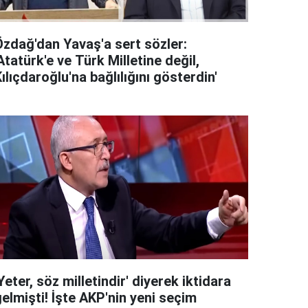
Özdağ'dan Yavaş'a sert sözler:
Atatürk'e ve Türk Milletine değil,
ılıçdaroğlu'na bağlılığını gösterdin'
Yeter, söz milletindir' diyerek iktidara
elmişti! İşte AKP'nin yeni seçim