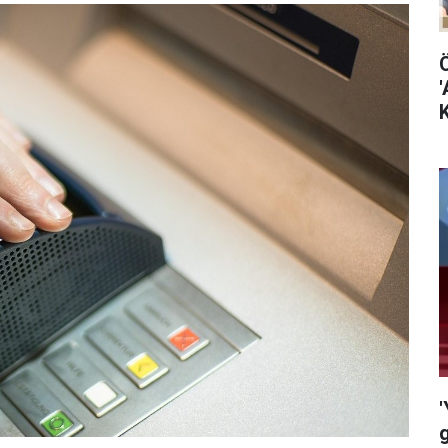
'
K
'
g