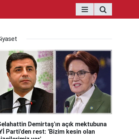
Siyaset
Selahattin Demirtaş'ın açık mektubuna
Yİ Parti'den rest: 'Bizim kesin olan