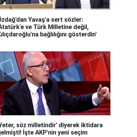
Özdağ'dan Yavaş'a sert sözler:
Atatürk'e ve Türk Milletine değil,
ılıçdaroğlu'na bağlılığını gösterdin'
Yeter, söz milletindir' diyerek iktidara
elmişti! İşte AKP'nin yeni seçim