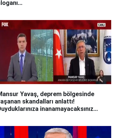
loganı...
Mansur Yavaş, deprem bölgesinde
aşanan skandalları anlattı!
Duyduklarınıza inanamayacaksınız...