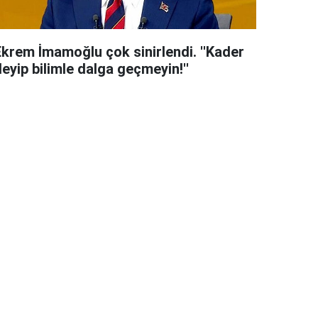
Ekrem İmamoğlu çok sinirlendi. ''Kader
eyip bilimle dalga geçmeyin!''