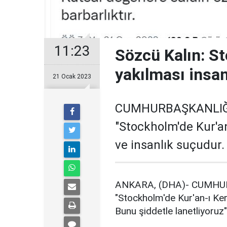
11:23
Sözcü Kalın: S
yakılması insa
21 Ocak 2023
CUMHURBAŞKANLIĞI 
"Stockholm'de Kur'an
ve insanlık suçudur.
ANKARA, (DHA)- CUMHURB
"Stockholm'de Kur'an-ı Keri
Bunu şiddetle lanetliyoruz