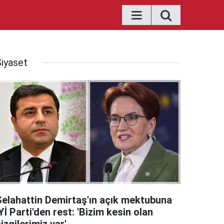
Siyaset
Selahattin Demirtaş'ın açık mektubuna
Yİ Parti'den rest: 'Bizim kesin olan