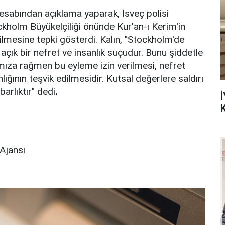
hesabından açıklama yaparak, İsveç polisi
ckholm Büyükelçiliği önünde Kur'an-ı Kerim'in
ilmesine tepki gösterdi. Kalın, "Stockholm'de
 açık bir nefret ve insanlık suçudur. Bunu şiddetle
ımıza rağmen bu eyleme izin verilmesi, nefret
ığının teşvik edilmesidir. Kutsal değerlere saldırı
arlıktır" dedi
.
İ
Ajansı