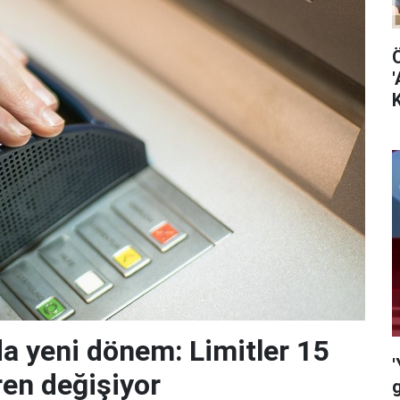
'
K
da yeni dönem: Limitler 15
'
ren değişiyor
g