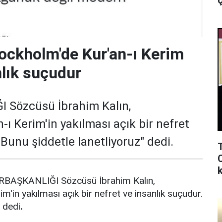
ç
tockholm'de Kur'an-ı Kerim
nlık suçudur
Sözcüsü İbrahim Kalın,
-ı Kerim'in yakılması açık bir nefret
 Bunu şiddetle lanetliyoruz" dedi.
k
AŞKANLIĞI Sözcüsü İbrahim Kalın,
m'in yakılması açık bir nefret ve insanlık suçudur.
" dedi
.