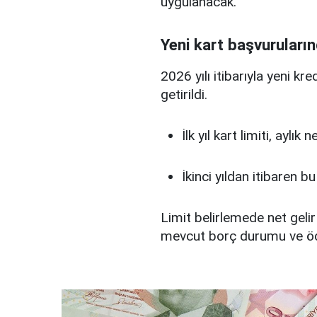
uygulanacak.
Yeni kart başvuruların
2026 yılı itibarıyla yeni kr
getirildi.
İlk yıl kart limiti, aylık
İkinci yıldan itibaren b
Limit belirlemede net gelir
mevcut borç durumu ve ö