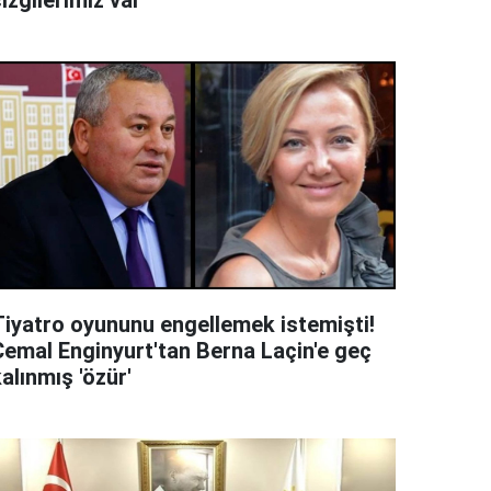
izgilerimiz var'
Tiyatro oyununu engellemek istemişti!
Cemal Enginyurt'tan Berna Laçin'e geç
alınmış 'özür'