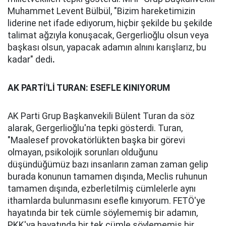
Muhammet Levent Bülbül, "Bizim hareketimizin
liderine net ifade ediyorum, hiçbir şekilde bu şekilde
talimat ağzıyla konuşacak, Gergerlioğlu olsun veya
başkası olsun, yapacak adamın alnını karışlarız, bu
kadar" dedi
.
AK PARTİ'Lİ TURAN: ESEFLE KINIYORUM
AK Parti Grup Başkanvekili Bülent Turan da söz
alarak, Gergerlioğlu'na tepki gösterdi. Turan,
"Maalesef provokatörlükten başka bir görevi
olmayan, psikolojik sorunları olduğunu
düşündüğümüz bazı insanların zaman zaman gelip
burada konunun tamamen dışında, Meclis ruhunun
tamamen dışında, ezberletilmiş cümlelerle aynı
ithamlarda bulunmasını esefle kınıyorum. FETÖ'ye
hayatında bir tek cümle söylememiş bir adamın,
PKK'ya hayatında bir tek cümle söylememiş bir