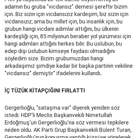
adamın bu gruba "vicdansız" demesi şereftir bizim
için. Biz sizin için vicdansızız kardeşim, biz sizin için
vicdansızız; ama bu millet için, bu insanlık için, bu
grubun hangi vicdani adımlar attığını, bu ülkenin
kardeşliği için, 85 milyonun beraber yol yürümesi için
hangi adımları attığını herkes bilir. Bu üslubun, bu
edep dışı üslubun kimseye faydası olmadığını
söyledim size. Bizim grubumuzdan hangi
arkadaşımız şimdiye kadar bir başka partinin vekiline
"vicdansız" demiştir" ifadelerini kullandı
.
İÇ TÜZÜK KİTAPÇIĞINI FIRLATTI
Gergerlioğlu, "sataşma var" diyerek yeniden söz
istedi. HDP'li Meclis Başkanvekili Nimetullah
Erdoğmuş'un Gergerlioğlu'na söz vermesi tepkilere
neden oldu. AK Parti Grup Başkanvekili Bülent Turan,
Gergerlioğlu'nun konuşma yaptığı kürsüye yönelerek,