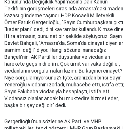
Kanunu'nda Değişiklik Yapılmasına Dair Kanun
Teklifi'nin görüşmeleri sırasında Amasra'daki maden
kazası gündeme taşındı. HDP Kocaeli Milletvekili
Ömer Faruk Gergerlioğlu, "Sayın Cumhurbaşkanı çıktı
"kader planı" dedi, dini kavramlar kullandı. Kimse dine
iftira atmasın, bunu net bir şekilde söylüyoruz. Sayın
Devlet Bahçeli, "Amasra'da, Soma'da cinayet diyenler
samimi değil" diyor. Hangi sözüne inanacağız
Bahçeli'nin. AK Partililer duysunlar ve vicdanları
harekete geçsin dilerim. Çok ümit var vaka değiller,
vicdanlarını sorgulamaları lazım. Bu kaçıncı cinayet?
Niye sorgulamıyorsunuz? İşte, aranızdan birisi Sayın
Yeneroğlu vicdanını zorladı, muhasebe etti, istifa etti;
Sayın Fakıbaba vicdanıyla hesaplaştı, istifa etti.
Vicdansız olanlar ancak bu muktedire hizmet eder,
başka bir şey değildir" dedi
.
Gergerlioğlu'nun sözlerine AK Parti ve MHP
milletvekilleri tepki gösterdi. MHP Grup Başkanvekili