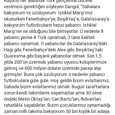
Hayatın her alanında Türk gençlerine öncelik
verilmesi gerektiğini söyleyen Sarıgül, "Sahalara
bakıyorum ve üzülüyorum. İstiklal Marşı'mız
okunurken Fenerbahçe'ye, Beşiktaş'a, Galatasaray'a
bakıyorum futbolcuların hepsi yabancı. İstiklal
Marşı'nın ne olduğunu bile bilmiyorlar. O nedenle 8
yabancı yerine 8 Türk oynamalı, 3 tane kaliteli
yabancı oynamalı. O yabancılar da Galatasaray'daki
Hagi gibi, Fenerbahçe'deki Alex gibi, Beşiktaş'taki
Quaresma gibi başarılı yabancılar olmalı. Son 1,5
yılda 200'ün üzerinde yabancı oyuncu kulüplerimize
gelmiş ve 600 milyon doların üzerinde parayı alıp
gitmişler. Buna çok üzülüyorum o nedenle yabancı
futbolculara güle güle. Hoş geldin bizim evlatlarımız.
Sahada bizim evlatlarımız olmalı. Bugün taraftarlara
sorun kendi takımlarını sayamazlar ama 30 sene
öndeki Metin Oktay'ları, Can Bartu'ları, Rıdvan'ları
rahatlıkla sayabilirler. Bizim çocuklarımız oynamadığı
zaman milli takıma bakıyorum 50 bin kişilik bir adaya