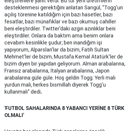
eleştirenlere yanıt verdi. Bu tür yerli üretimlerin
desteklenmesi gerektiğini anlatan Sarıgül, "Togg'un
açılış törenine katıldığım için bazı hasetler, bazı
fesatlar, bazı münafıklar ve bazı okumuş cahiller
beni eleştirdiler. Twitter'daki azgın azınlıklar beni
eleştirdiler. Onlara da baktım ama benim onlara
cevabım kesinlikle şudur; ben inandığım işi
yapıyorum, Alparslan'lar da bizim, Fatih Sultan
Mehmet'ler de bizim, Mustafa Kemal Atatürk'ler de
bizim diyen bir yapıdan geliyorum. Alman arabalarına,
Fransız arabalarına, İtalyan arabalarına, Japon
arabalarına güle güle. Hoş geldin Togg. Yerli malı
yurdun malı, herkes bismillah diyerek Togg'u
kullanmalı" dedi
.
'FUTBOL SAHALARINDA 8 YABANCI YERİNE 8 TÜRK
OLMALI'