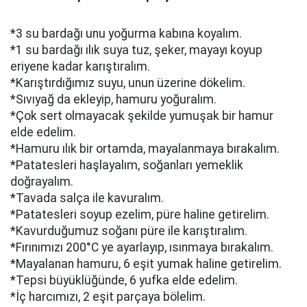
*3 su bardağı unu yoğurma kabına koyalım.
*1 su bardağı ılık suya tuz, şeker, mayayı koyup
eriyene kadar karıştıralım.
*Karıştırdığımız suyu, unun üzerine dökelim.
*Sıvıyağ da ekleyip, hamuru yoğuralım.
*Çok sert olmayacak şekilde yumuşak bir hamur
elde edelim.
*Hamuru ılık bir ortamda, mayalanmaya bırakalım.
*Patatesleri haşlayalım, soğanları yemeklik
doğrayalım.
*Tavada salça ile kavuralım.
*Patatesleri soyup ezelim, püre haline getirelim.
*Kavurduğumuz soğanı püre ile karıştıralım.
*Fırınımızı 200°C ye ayarlayıp, ısınmaya bırakalım.
*Mayalanan hamuru, 6 eşit yumak haline getirelim.
*Tepsi büyüklüğünde, 6 yufka elde edelim.
*İç harcımızı, 2 eşit parçaya bölelim.