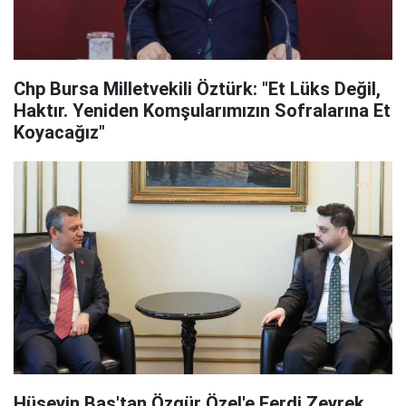
Chp Bursa Milletvekili Öztürk: "Et Lüks Değil,
Haktır. Yeniden Komşularımızın Sofralarına Et
Koyacağız"
Hüseyin Baş'tan Özgür Özel'e Ferdi Zeyrek