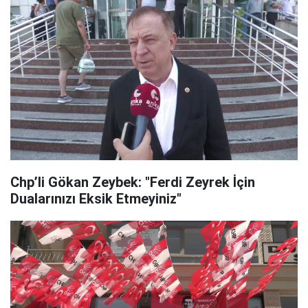
Chp’li Gökan Zeybek: "Ferdi Zeyrek İçin
Dualarınızı Eksik Etmeyiniz"